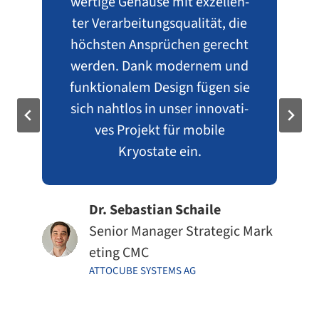
wer­tige Gehäuse mit exzel­len­
ter Verarbeitungsqualität, die
höchs­ten Ansprüchen gerecht
wer­den. Dank moder­nem und
funk­tio­na­lem Design fügen sie
sich naht­los in unser inno­va­ti­
ves Projekt für mobile
Kryostate ein.
Dr.​​​​ Sebastian Schaile
Senior Manager Strategic Mark
eting CMC
ATTO­CUBE SYS­TEMS AG