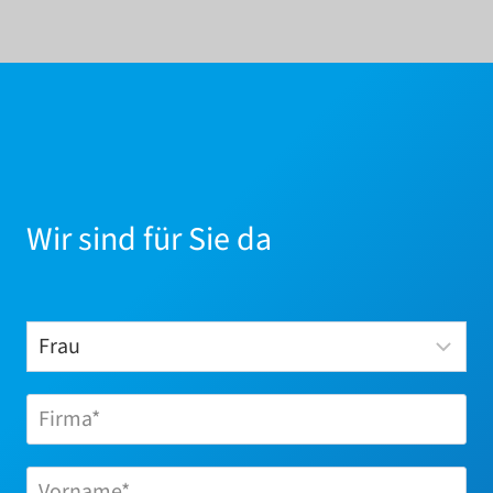
Wir sind für Sie da
A
l
t
e
r
n