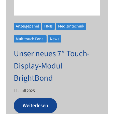
Anzeigepanel
HMIs
Medizintechnik
Multitouch Panel
News
Unser neues 7″ Touch-​​
Display-​​Modul
BrightBond
11. Juli 2025
Weiterlesen