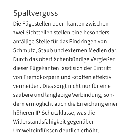
Spaltverguss
Die Fügestellen oder ‑kan­ten zwi­schen
zwei Sichtteilen stel­len eine beson­ders
anfäl­lige Stelle für das Eindringen von
Schmutz, Staub und exter­nen Medien dar.
Durch das ober­flä­chen­bün­dige Vergießen
die­ser Fügekanten lässt sich der Eintritt
von Fremdkörpern und ‑stof­fen effek­tiv
ver­mei­den. Dies sorgt nicht nur für eine
sau­bere und lang­le­bige Verbindung, son­
dern ermög­licht auch die Erreichung einer
höhe­ren IP-​Schutzklasse, was die
Widerstandsfähigkeit gegen­über
Umwelteinflüssen deut­lich erhöht.