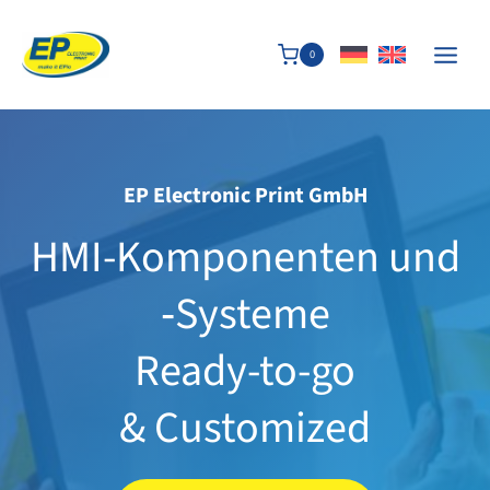
Zum
Inhalt
0
springen
EP Electronic Print GmbH
HMI-​Komponenten und
‑Systeme
Ready-​to-​go
& Customized