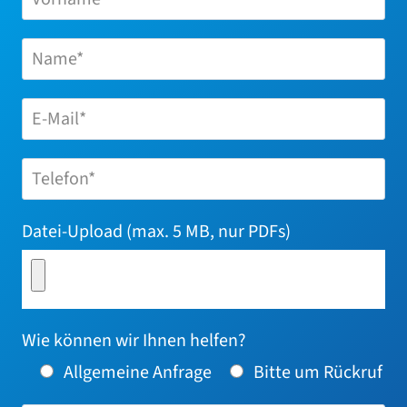
a
t
i
v
e
:
Datei-​Upload (max. 5 MB, nur PDFs)
Wie kön­nen wir Ihnen helfen?
Allgemeine Anfrage
Bitte um Rückruf