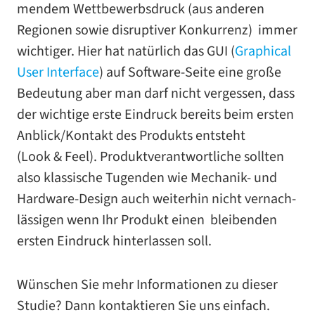
men­dem Wettbewerbsdruck (aus ande­ren
Regionen sowie dis­rup­ti­ver Konkurrenz) immer
wich­ti­ger. Hier hat natür­lich das GUI (
Graphical
User Interface
) auf Software-​Seite eine große
Bedeutung aber man darf nicht ver­ges­sen, dass
der wich­tige erste Eindruck bereits beim ers­ten
Anblick/​Kontakt des Produkts ent­steht
(Look & Feel). Produktverantwortliche soll­ten
also klas­si­sche Tugenden wie Mechanik- und
Hardware-​Design auch wei­ter­hin nicht ver­nach­
läs­si­gen wenn Ihr Produkt einen blei­ben­den
ers­ten Eindruck hin­ter­las­sen soll.
Wünschen Sie mehr Informationen zu die­ser
Studie? Dann kon­tak­tie­ren Sie uns einfach.