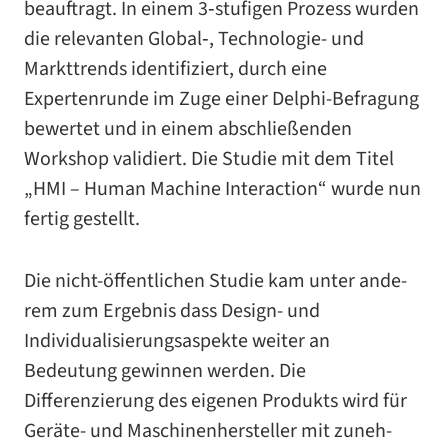
beauf­tragt. In einem 3‑stufigen Prozess wur­den
die rele­van­ten Global‑, Technologie- und
Markttrends iden­ti­fi­ziert, durch eine
Expertenrunde im Zuge einer Delphi-​Befragung
bewer­tet und in einem abschlie­ßen­den
Workshop vali­diert. Die Studie mit dem Titel
„HMI – Human Machine Interaction“ wurde nun
fer­tig gestellt.
Die nicht-​öffentlichen Studie kam unter ande­
rem zum Ergebnis dass Design- und
Individualisierungsaspekte wei­ter an
Bedeutung gewin­nen wer­den. Die
Differenzierung des eige­nen Produkts wird für
Geräte- und Maschinenhersteller mit zuneh­