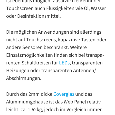
ist eben­falls mög­lich. Zusätzlich erkennt der
Touchscreen auch Flüssigkeiten wie Öl, Wasser
oder Desinfektionsmittel.
Die mög­li­chen Anwendungen sind aller­dings
nicht auf Touchscreens, kapa­zi­tive Tasten oder
andere Sensoren beschränkt. Weitere
Einsatzmöglichkeiten fin­den sich bei trans­pa­
ren­ten Schaltkreisen für
LEDs
, trans­pa­ren­ten
Heizungen oder trans­pa­ren­ten Antennen/​
Abschirmungen.
Durch das 2mm dicke
Coverglas
und das
Aluminiumgehäuse ist das Web Panel rela­tiv
leicht, ca. 1,62kg, jedoch im Vergleich immer