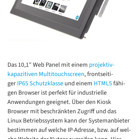
Das 10,1″ Web Panel mit einem
projektiv-​
kapazitiven Multitouchscreen
, front­sei­ti­
ger
IP65 Schutzklasse
und einem
HTML5
fähi­
gen Browser ist per­fekt für indus­tri­elle
Anwendungen geeig­net. Über den Kiosk
Browser mit beschränk­ten Zugriff und das
Linux Betriebssystem kann der Systemanbieter
bestim­men auf wel­che IP-​Adresse, bzw. auf wel­