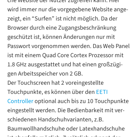
che Website der Nutzer zugrei­fen kann. Hier
wird immer nur die vor­ge­ge­bene Website ange­
zeigt, ein “Surfen” ist nicht mög­lich. Da der
Browser durch eine Zugangsbeschränkung
geschützt ist, kön­nen Änderungen nur mit
Passwort vor­ge­nom­men wer­den. Das Web Panel
ist mit einem Quad Core Cortex Prozessor mit
1.8 GHz aus­ge­stat­tet und hat einen groß­zü­gi­
gen Arbeitsspeicher von 2 GB.
Der Touchscreen hat 2 vor­ein­ge­stellte
Touchpunkte, es kön­nen über den
EETI
Controller
optio­nal auch bis zu 10 Touchpunkte
ein­ge­stellt wer­den. Die Bedienbarkeit mit ver­
schie­de­nen Handschuhvarianten, z.B.
Baumwollhandschuhe oder Latexhandschuhe