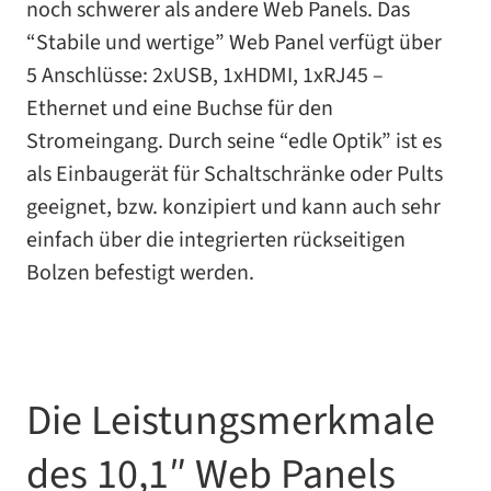
noch schwe­rer als andere Web Panels. Das
“Stabile und wer­tige” Web Panel ver­fügt über
5 Anschlüsse: 2xUSB, 1xHDMI, 1xRJ45 –
Ethernet und eine Buchse für den
Stromeingang. Durch seine “edle Optik” ist es
als Einbaugerät für Schaltschränke oder Pults
geeig­net, bzw. kon­zi­piert und kann auch sehr
ein­fach über die inte­grier­ten rück­sei­ti­gen
Bolzen befes­tigt werden.
Die Leistungsmerkmale
des 10,1″ Web Panels