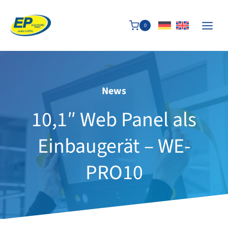
Zum
Inhalt
0
springen
News
10,1″ Web Panel als
Einbaugerät – WE-
PRO10